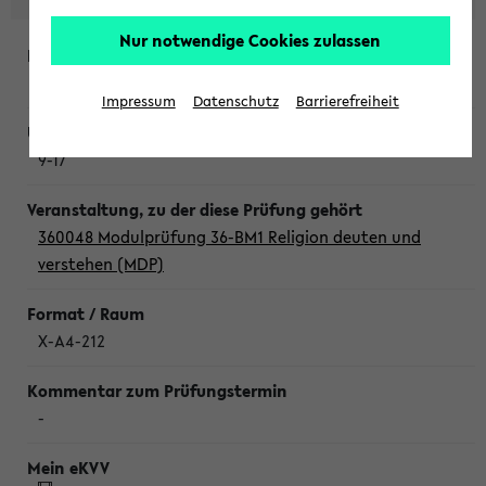
Nur notwendige Cookies zulassen
Donnerstag, 6. August 2026
Impressum
Datenschutz
Barrierefreiheit
9-17
360048 Modulprüfung 36-BM1 Religion deuten und
verstehen (MDP)
X-A4-212
-