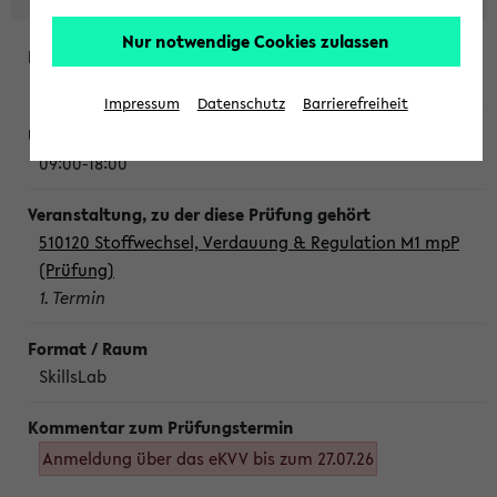
Nur notwendige Cookies zulassen
Montag, 10. August 2026
Impressum
Datenschutz
Barrierefreiheit
09:00-18:00
510120 Stoffwechsel, Verdauung & Regulation M1 mpP
(Prüfung)
1. Termin
SkillsLab
Anmeldung über das eKVV bis zum 27.07.26