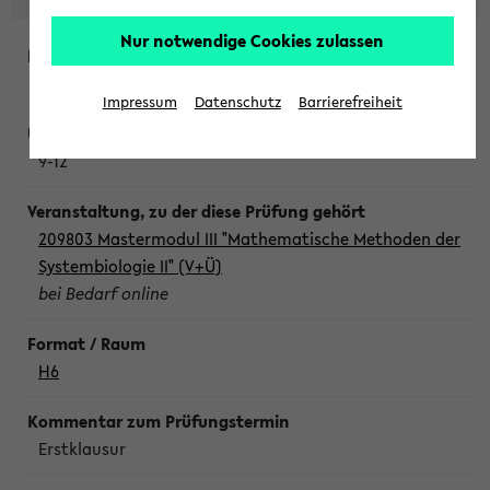
Nur notwendige Cookies zulassen
Freitag, 7. August 2026
Impressum
Datenschutz
Barrierefreiheit
9-12
209803 Mastermodul III "Mathematische Methoden der
Systembiologie II" (V+Ü)
bei Bedarf online
H6
Erstklausur