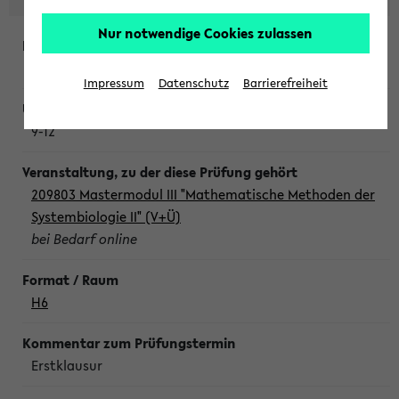
Nur notwendige Cookies zulassen
Freitag, 7. August 2026
Impressum
Datenschutz
Barrierefreiheit
9-12
209803 Mastermodul III "Mathematische Methoden der
Systembiologie II" (V+Ü)
bei Bedarf online
H6
Erstklausur