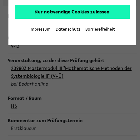
Nur notwendige Cookies zulassen
Freitag, 7. August 2026
Impressum
Datenschutz
Barrierefreiheit
9-12
209803 Mastermodul III "Mathematische Methoden der
Systembiologie II" (V+Ü)
bei Bedarf online
H6
Erstklausur