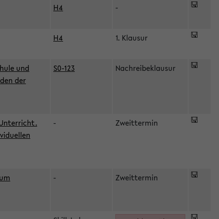
H4
-
H4
1. Klausur
hule und
S0-123
Nachreibeklausur
oden der
Unterricht.
-
Zweittermin
viduellen
zum
-
Zweittermin