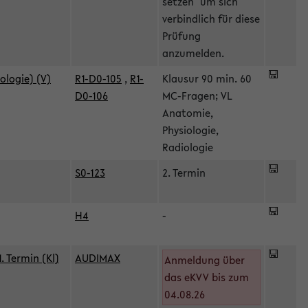
setzen" um sich
verbindlich für diese
Prüfung
anzumelden.
ologie) (V)
R1-D0-105
,
R1-
Klausur 90 min. 60
D0-106
MC-Fragen; VL
Anatomie,
Physiologie,
Radiologie
S0-123
2. Termin
H4
-
 Termin (Kl)
AUDIMAX
Anmeldung über
das eKVV bis zum
04.08.26