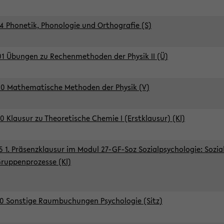
4 Phonetik, Phonologie und Orthografie (S)
1 Übungen zu Rechenmethoden der Physik II (Ü)
0 Mathematische Methoden der Physik (V)
0 Klausur zu Theoretische Chemie I (Erstklausur) (Kl)
5 1. Präsenzklausur im Modul 27-GF-Soz Sozialpsychologie: Sozia
ruppenprozesse (Kl)
0 Sonstige Raumbuchungen Psychologie (Sitz)