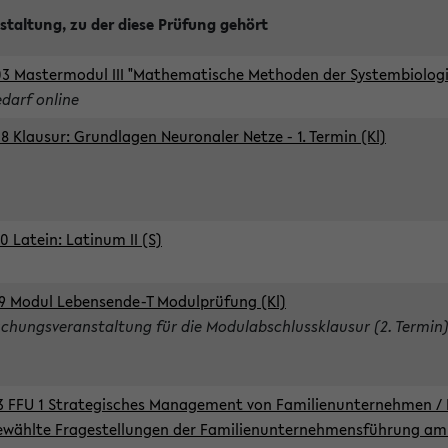
staltung, zu der diese Prüfung gehört
3 Mastermodul III "Mathematische Methoden der Systembiologie
edarf online
8 Klausur: Grundlagen Neuronaler Netze - 1. Termin (Kl)
0 Latein: Latinum II (S)
9 Modul Lebensende-T Modulprüfung (Kl)
chungsveranstaltung für die Modulabschlussklausur (2. Termin
3 FFU 1 Strategisches Management von Familienunternehmen / 
wählte Fragestellungen der Familienunternehmensführung am 