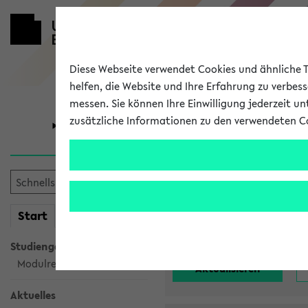
Diese Webseite verwendet Cookies und ähnliche Te
helfen, die Website und Ihre Erfahrung zu verbes
messen. Sie können Ihre Einwilligung jederzeit u
zusätzliche Informationen zu den verwendeten C
Universität
Forschung
Alle noch st
mein
Start
eKVV
Einrichtung:
Studiengangsauswahl
Modulrecherche
Aktuelles