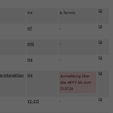
H4
A-Termin
H7
-
H10
-
H4
-
le Interaktion
H4
Anmeldung über
das eKVV bis zum
31.07.26
V2-213
-