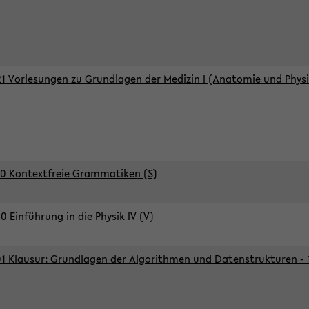
1 Vorlesungen zu Grundlagen der Medizin I (Anatomie und Physi
0 Kontextfreie Grammatiken (S)
0 Einführung in die Physik IV (V)
1 Klausur: Grundlagen der Algorithmen und Datenstrukturen - 1.