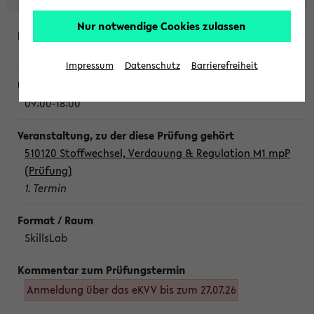
Nur notwendige Cookies zulassen
Montag, 10. August 2026
Impressum
Datenschutz
Barrierefreiheit
09:00-18:00
510120 Stoffwechsel, Verdauung & Regulation M1 mpP
(Prüfung)
1. Termin
SkillsLab
Anmeldung über das eKVV bis zum 27.07.26