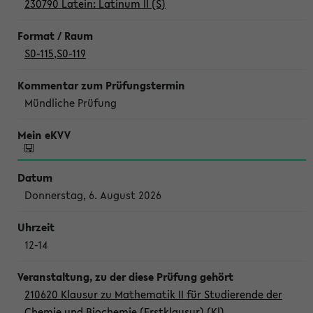
230790 Latein: Latinum II (S)
S0-115
,
S0-119
Mündliche Prüfung
Donnerstag, 6. August 2026
12-14
210620 Klausur zu Mathematik II für Studierende der
Chemie und Biochemie (Erstklausur) (Kl)