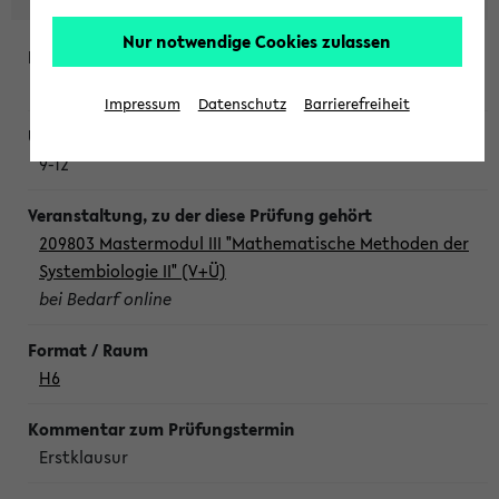
Nur notwendige Cookies zulassen
Freitag, 7. August 2026
Impressum
Datenschutz
Barrierefreiheit
9-12
209803 Mastermodul III "Mathematische Methoden der
Systembiologie II" (V+Ü)
bei Bedarf online
H6
Erstklausur