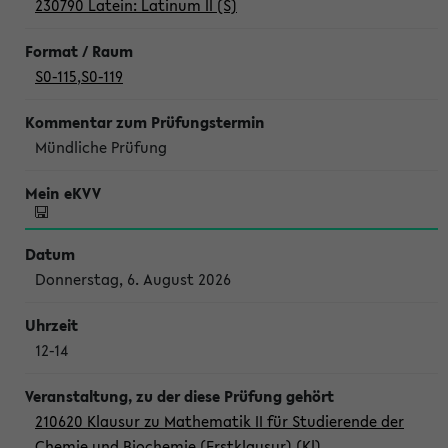
230790 Latein: Latinum II (S)
S0-115
,
S0-119
Mündliche Prüfung
Donnerstag, 6. August 2026
12-14
210620 Klausur zu Mathematik II für Studierende der
Chemie und Biochemie (Erstklausur) (Kl)