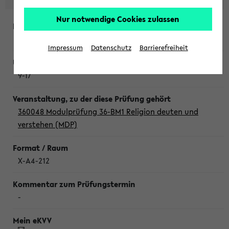
Nur notwendige Cookies zulassen
Donnerstag, 6. August 2026
Impressum
Datenschutz
Barrierefreiheit
9-17
360048 Modulprüfung 36-BM1 Religion deuten und
verstehen (MDP)
X-A4-212
-