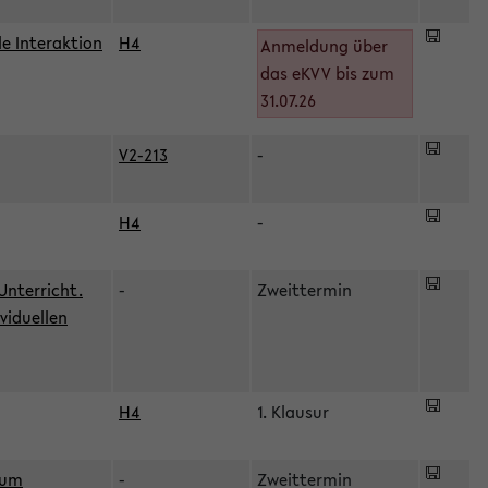
le Interaktion
H4
Anmeldung über
das eKVV bis zum
31.07.26
V2-213
-
H4
-
Unterricht.
-
Zweittermin
viduellen
H4
1. Klausur
zum
-
Zweittermin