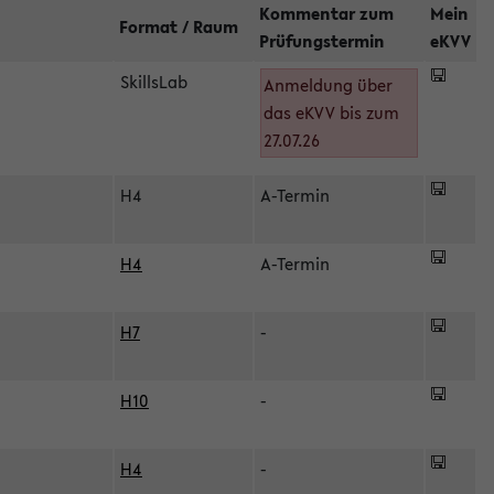
Kommentar zum
Mein
Format / Raum
Prüfungstermin
eKVV
SkillsLab
Anmeldung über
das eKVV bis zum
27.07.26
H4
A-Termin
H4
A-Termin
H7
-
H10
-
H4
-