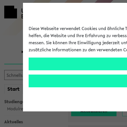
Diese Webseite verwendet Cookies und ähnliche Te
helfen, die Website und Ihre Erfahrung zu verbes
messen. Sie können Ihre Einwilligung jederzeit u
zusätzliche Informationen zu den verwendeten C
Universität
Forschung
Alle noch st
mein
Start
eKVV
Einrichtung:
Studiengangsauswahl
Modulrecherche
Aktuelles