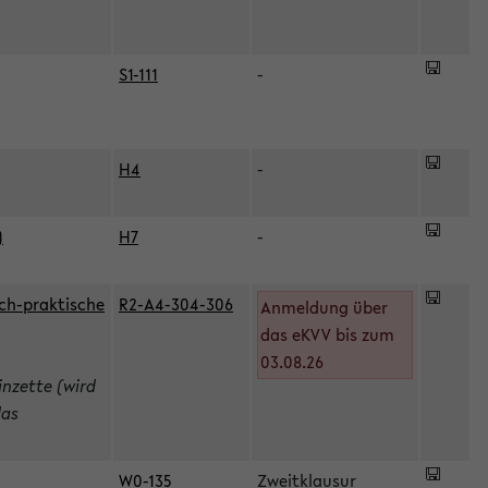
S1-111
-
H4
-
)
H7
-
ch-praktische
R2-A4-304-306
Anmeldung über
das eKVV bis zum
03.08.26
inzette (wird
das
W0-135
Zweitklausur