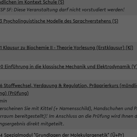
dlichen im Kontext Schule (S)
ISP SF: Diese Veranstaltung darf nicht vorstudiert werden!
3 Psycholinguistische Modelle des Sprachverstehens (S)
1 Klausur zu Biochemie II - Theorie Vorlesung (Erstklausur) (Kl)
0 Einführung in die klassische Mechanik und Elektrodynamik (V
6 Stoffwechsel, Verdauung & Regulation, Präparierkurs (mündli
ng) (Prüfung)
rmin
 erscheinen Sie mit Kittel (+ Namensschild), Handschuhen und P
rraum bereitgestellt)! Im Anschluss an die Prüfung wird Ihnen 
ngsergebnis direkt mitgeteilt.
4 Spezialmodul "Grundlagen der Molekulargenetik" (Ü+Pr)