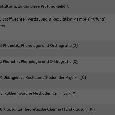
staltung, zu der diese Prüfung gehört
0 Stoffwechsel, Verdauung & Regulation M1 mpP (Prüfung)
min
4 Phonetik, Phonologie und Orthografie (S)
3 Phonetik, Phonologie und Orthografie (S)
1 Übungen zu Rechenmethoden der Physik II (Ü)
0 Mathematische Methoden der Physik (V)
0 Klausur zu Theoretische Chemie I (Erstklausur) (Kl)