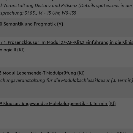
d-Veranstaltung Distanz und Präsenz (Details spätestens in der
sprechung: 31.03., 14 - 15 Uhr, W0-135
0 Semantik und Pragmatik (V)
7 1. Präsenzklausur im Modul 27-AF-Kli1.2 Einführung in die Klini
logie II (Kl)
3 Modul Lebensende-T Modulprüfung (Kl)
chungsveranstaltung für die Modulabschlussklausur (3. Termin
9 Klausur: Angewandte Molekulargenetik - 1. Termin (Kl)