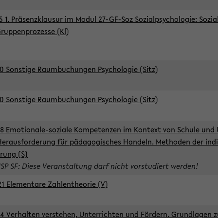
5 1. Präsenzklausur im Modul 27-GF-Soz Sozialpsychologie: Sozia
ruppenprozesse (Kl)
0 Sonstige Raumbuchungen Psychologie (Sitz)
0 Sonstige Raumbuchungen Psychologie (Sitz)
8 Emotionale-soziale Kompetenzen im Kontext von Schule und 
Herausforderung für pädagogisches Handeln. Methoden der indi
rung (S)
ISP SF: Diese Veranstaltung darf nicht vorstudiert werden!
1 Elementare Zahlentheorie (V)
4 Verhalten verstehen, Unterrichten und Fördern. Grundlagen 