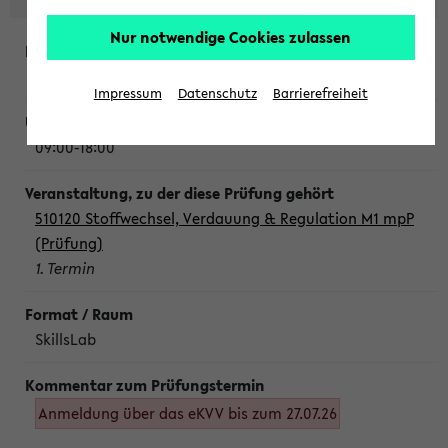
Nur notwendige Cookies zulassen
Montag, 10. August 2026
Impressum
Datenschutz
Barrierefreiheit
09:00-18:00
510120 Stoffwechsel, Verdauung & Regulation M1 mpP
(Prüfung)
1. Termin
SkillsLab
Anmeldung über das eKVV bis zum 27.07.26