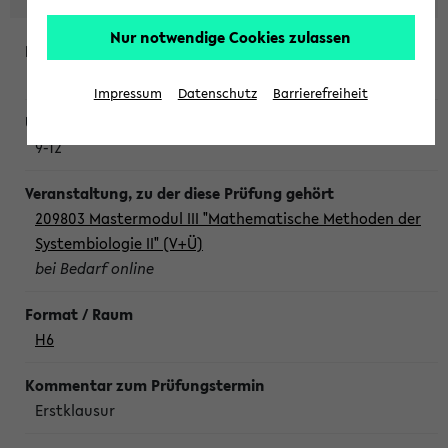
Nur notwendige Cookies zulassen
Freitag, 7. August 2026
Impressum
Datenschutz
Barrierefreiheit
9-12
209803 Mastermodul III "Mathematische Methoden der
Systembiologie II" (V+Ü)
bei Bedarf online
H6
Erstklausur