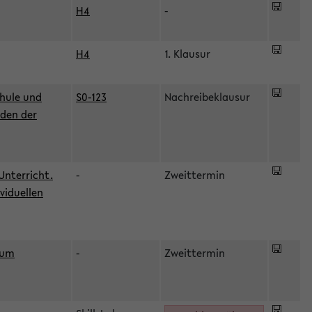
H4
-
H4
1. Klausur
hule und
S0-123
Nachreibeklausur
oden der
Unterricht.
-
Zweittermin
viduellen
zum
-
Zweittermin