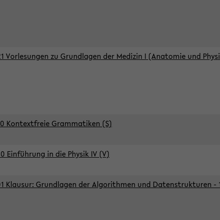
1 Vorlesungen zu Grundlagen der Medizin I (Anatomie und Physi
0 Kontextfreie Grammatiken (S)
0 Einführung in die Physik IV (V)
1 Klausur: Grundlagen der Algorithmen und Datenstrukturen - 1.