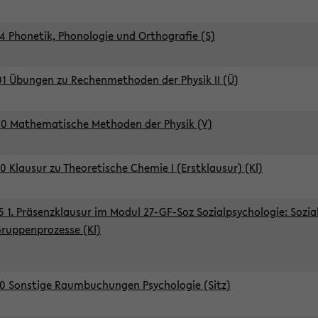
4 Phonetik, Phonologie und Orthografie (S)
1 Übungen zu Rechenmethoden der Physik II (Ü)
0 Mathematische Methoden der Physik (V)
0 Klausur zu Theoretische Chemie I (Erstklausur) (Kl)
5 1. Präsenzklausur im Modul 27-GF-Soz Sozialpsychologie: Sozia
ruppenprozesse (Kl)
0 Sonstige Raumbuchungen Psychologie (Sitz)