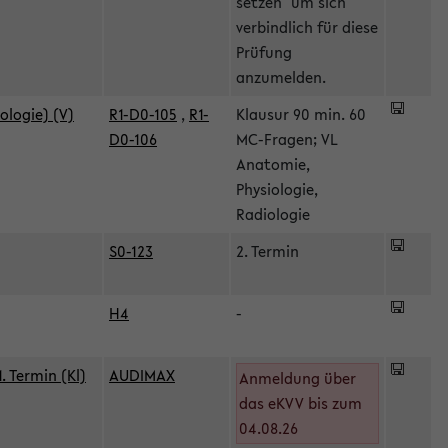
setzen" um sich
verbindlich für diese
Prüfung
anzumelden.
ologie) (V)
R1-D0-105
,
R1-
Klausur 90 min. 60
D0-106
MC-Fragen; VL
Anatomie,
Physiologie,
Radiologie
S0-123
2. Termin
H4
-
 Termin (Kl)
AUDIMAX
Anmeldung über
das eKVV bis zum
04.08.26