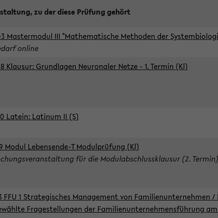
staltung, zu der diese Prüfung gehört
3 Mastermodul III "Mathematische Methoden der Systembiologie
edarf online
8 Klausur: Grundlagen Neuronaler Netze - 1. Termin (Kl)
0 Latein: Latinum II (S)
9 Modul Lebensende-T Modulprüfung (Kl)
chungsveranstaltung für die Modulabschlussklausur (2. Termin
3 FFU 1 Strategisches Management von Familienunternehmen / 
wählte Fragestellungen der Familienunternehmensführung am 