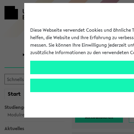
Diese Webseite verwendet Cookies und ähnliche Te
helfen, die Website und Ihre Erfahrung zu verbes
messen. Sie können Ihre Einwilligung jederzeit u
zusätzliche Informationen zu den verwendeten C
Universität
Forschung
Alle noch st
mein
Start
eKVV
Einrichtung:
Studiengangsauswahl
Modulrecherche
Aktuelles