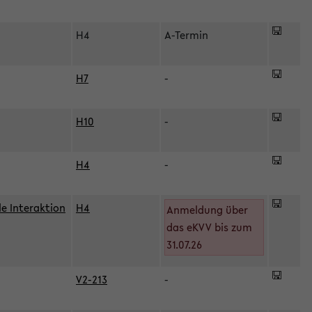
H4
A-Termin
H7
-
H10
-
H4
-
le Interaktion
H4
Anmeldung über
das eKVV bis zum
31.07.26
V2-213
-