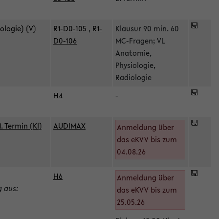
ologie) (V)
R1-D0-105
,
R1-
Klausur 90 min. 60
D0-106
MC-Fragen; VL
Anatomie,
Physiologie,
Radiologie
H4
-
 Termin (Kl)
AUDIMAX
Anmeldung über
das eKVV bis zum
04.08.26
H6
Anmeldung über
g aus:
das eKVV bis zum
25.05.26