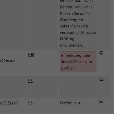
Einlass: 14:00 Uhr /
Beginn: 14:15 Uhr /
Klicken Sie auf "In
Stundenplan
setzen" um sich
verbindlich für diese
Prüfung
anzumelden.
H10
Anmeldung über
sklausur.
das eKVV bis zum
23.07.26
H6
-
 II" (V+Ü)
H6
Erstklausur