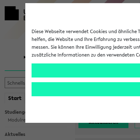
Diese Webseite verwendet Cookies und ähnliche Te
helfen, die Website und Ihre Erfahrung zu verbes
messen. Sie können Ihre Einwilligung jederzeit u
zusätzliche Informationen zu den verwendeten C
Universität
Forschung
Alle noch st
mein
Start
eKVV
Einrichtung:
Studiengangsauswahl
Modulrecherche
Aktuelles