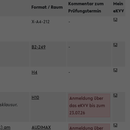
Kommentar zum
Mein
Format / Raum
Prüfungstermin
eKVV
X-A4-212
-
B2-249
-
H4
-
H10
Anmeldung über
sklausur.
das eKVV bis zum
23.07.26
k) am
AUDIMAX
Anmeldung über