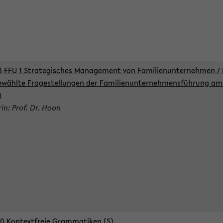
3 FFU 1 Strategisches Management von Familienunternehmen / 
wählte Fragestellungen der Familienunternehmensführung am 
)
rin: Prof. Dr. Hoon
0 Kontextfreie Grammatiken (S)