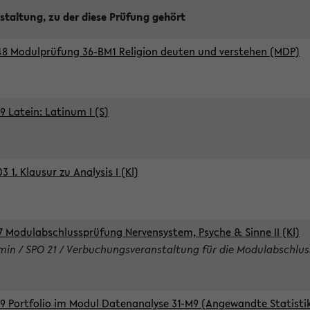
staltung, zu der diese Prüfung gehört
8 Modulprüfung 36-BM1 Religion deuten und verstehen (MDP)
9 Latein: Latinum I (S)
 1. Klausur zu Analysis I (Kl)
7 Modulabschlussprüfung Nervensystem, Psyche & Sinne II (Kl)
rmin / SPO 21 / Verbuchungsveranstaltung für die Modulabschlus
9 Portfolio im Modul Datenanalyse 31-M9 (Angewandte Statisti