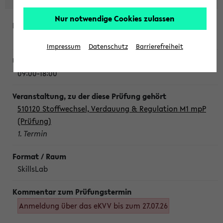
Nur notwendige Cookies zulassen
Montag, 10. August 2026
Impressum
Datenschutz
Barrierefreiheit
09:00-18:00
510120 Stoffwechsel, Verdauung & Regulation M1 mpP
(Prüfung)
1. Termin
SkillsLab
Anmeldung über das eKVV bis zum 27.07.26