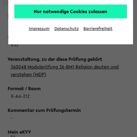
Nur notwendige Cookies zulassen
Donnerstag, 6. August 2026
Impressum
Datenschutz
Barrierefreiheit
9-17
360048 Modulprüfung 36-BM1 Religion deuten und
verstehen (MDP)
X-A4-212
-