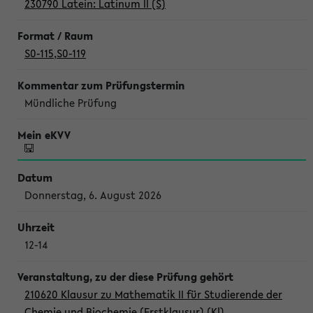
230790 Latein: Latinum II (S)
S0-115
,
S0-119
Mündliche Prüfung
Donnerstag, 6. August 2026
12-14
210620 Klausur zu Mathematik II für Studierende der
Chemie und Biochemie (Erstklausur) (Kl)