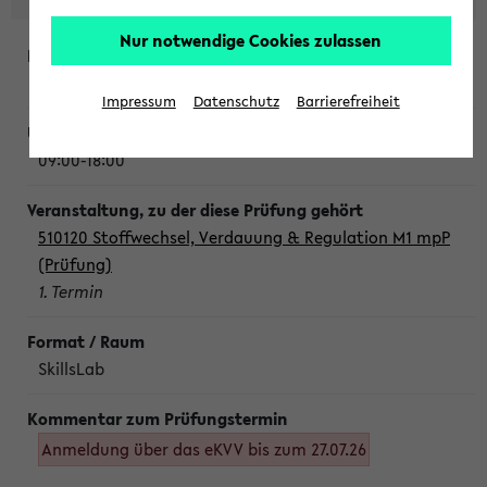
Nur notwendige Cookies zulassen
Montag, 10. August 2026
Impressum
Datenschutz
Barrierefreiheit
09:00-18:00
510120 Stoffwechsel, Verdauung & Regulation M1 mpP
(Prüfung)
1. Termin
SkillsLab
Anmeldung über das eKVV bis zum 27.07.26