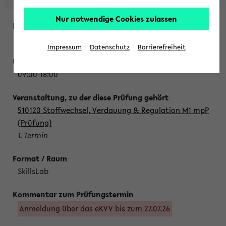
Nur notwendige Cookies zulassen
Montag, 10. August 2026
Impressum
Datenschutz
Barrierefreiheit
09:00-18:00
510120 Stoffwechsel, Verdauung & Regulation M1 mpP
(Prüfung)
1. Termin
SkillsLab
Anmeldung über das eKVV bis zum 27.07.26