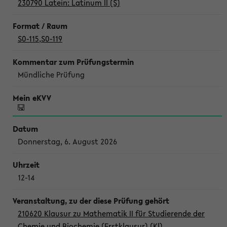
230790 Latein: Latinum II (S)
S0-115
,
S0-119
Mündliche Prüfung
Donnerstag, 6. August 2026
12-14
210620 Klausur zu Mathematik II für Studierende der
Chemie und Biochemie (Erstklausur) (Kl)