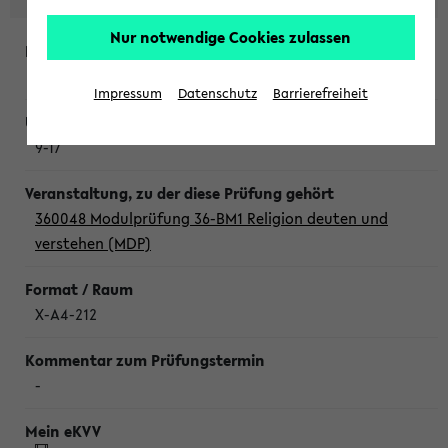
Nur notwendige Cookies zulassen
Donnerstag, 6. August 2026
Impressum
Datenschutz
Barrierefreiheit
9-17
360048 Modulprüfung 36-BM1 Religion deuten und
verstehen (MDP)
X-A4-212
-