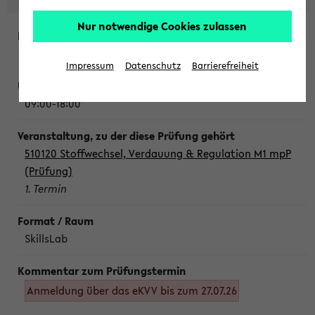
Nur notwendige Cookies zulassen
Montag, 10. August 2026
Impressum
Datenschutz
Barrierefreiheit
09:00-18:00
510120 Stoffwechsel, Verdauung & Regulation M1 mpP
(Prüfung)
1. Termin
SkillsLab
Anmeldung über das eKVV bis zum 27.07.26