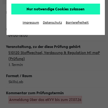
Nur notwendige Cookies zulassen
Montag, 10. August 2026
Impressum
Datenschutz
Barrierefreiheit
09:00-18:00
510120 Stoffwechsel, Verdauung & Regulation M1 mpP
(Prüfung)
1. Termin
SkillsLab
Anmeldung über das eKVV bis zum 27.07.26