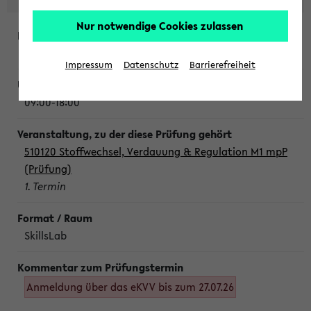
Nur notwendige Cookies zulassen
Montag, 10. August 2026
Impressum
Datenschutz
Barrierefreiheit
09:00-18:00
510120 Stoffwechsel, Verdauung & Regulation M1 mpP
(Prüfung)
1. Termin
SkillsLab
Anmeldung über das eKVV bis zum 27.07.26