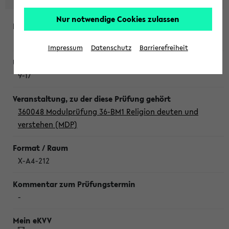
Nur notwendige Cookies zulassen
Donnerstag, 6. August 2026
Impressum
Datenschutz
Barrierefreiheit
9-17
360048 Modulprüfung 36-BM1 Religion deuten und
verstehen (MDP)
X-A4-212
-