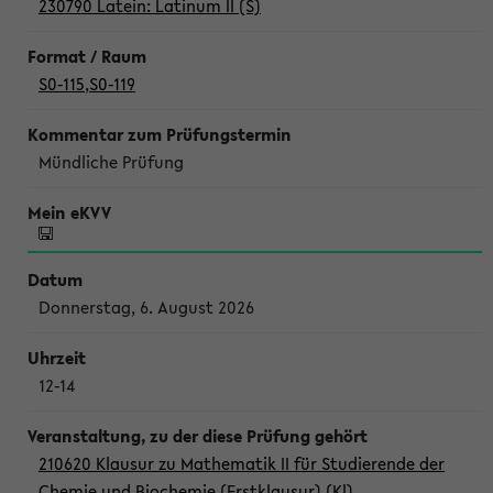
230790 Latein: Latinum II (S)
S0-115
,
S0-119
Mündliche Prüfung
Donnerstag, 6. August 2026
12-14
210620 Klausur zu Mathematik II für Studierende der
Chemie und Biochemie (Erstklausur) (Kl)