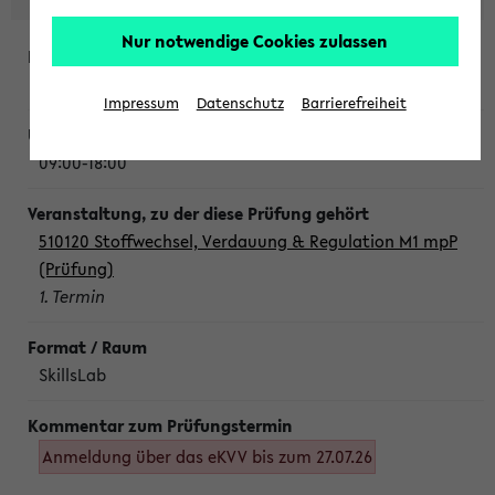
Nur notwendige Cookies zulassen
Montag, 10. August 2026
Impressum
Datenschutz
Barrierefreiheit
09:00-18:00
510120 Stoffwechsel, Verdauung & Regulation M1 mpP
(Prüfung)
1. Termin
SkillsLab
Anmeldung über das eKVV bis zum 27.07.26