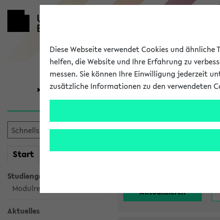
Diese Webseite verwendet Cookies und ähnliche Te
helfen, die Website und Ihre Erfahrung zu verbes
messen. Sie können Ihre Einwilligung jederzeit u
zusätzliche Informationen zu den verwendeten C
Universität
Forschung
Alle noch st
mein
Start
eKVV
Einrichtung:
Studiengangsauswahl
Modulrecherche
Aktuelles