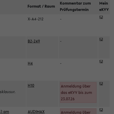
Kommentar zum
Mein
Format / Raum
Prüfungstermin
eKVV
X-A4-212
-
B2-249
-
H4
-
H10
Anmeldung über
sklausur.
das eKVV bis zum
23.07.26
k) am
AUDIMAX
Anmeldung über