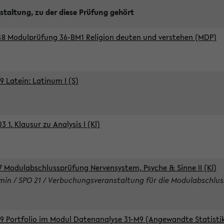
staltung, zu der diese Prüfung gehört
8 Modulprüfung 36-BM1 Religion deuten und verstehen (MDP)
9 Latein: Latinum I (S)
 1. Klausur zu Analysis I (Kl)
7 Modulabschlussprüfung Nervensystem, Psyche & Sinne II (Kl)
rmin / SPO 21 / Verbuchungsveranstaltung für die Modulabschlus
9 Portfolio im Modul Datenanalyse 31-M9 (Angewandte Statisti