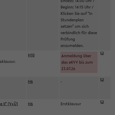
Einlass: 14:00 Uhr /
Beginn: 14:15 Uhr /
Klicken Sie auf "In
Stundenplan
setzen" um sich
verbindlich für diese
Prüfung
anzumelden.
H10
Anmeldung über
sklausur.
das eKVV bis zum
23.07.26
H6
-
 II" (V+Ü)
H6
Erstklausur