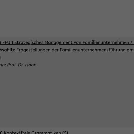
3 FFU 1 Strategisches Management von Familienunternehmen / 
wählte Fragestellungen der Familienunternehmensführung am 
)
rin: Prof. Dr. Hoon
0 Kontextfreie Grammatiken (S)