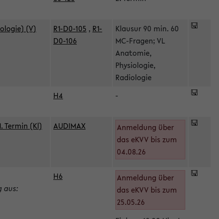
ologie) (V)
R1-D0-105
,
R1-
Klausur 90 min. 60
D0-106
MC-Fragen; VL
Anatomie,
Physiologie,
Radiologie
H4
-
 Termin (Kl)
AUDIMAX
Anmeldung über
das eKVV bis zum
04.08.26
H6
Anmeldung über
g aus:
das eKVV bis zum
25.05.26