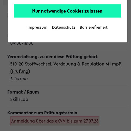
Nur notwendige Cookies zulassen
Montag, 10. August 2026
Impressum
Datenschutz
Barrierefreiheit
09:00-18:00
510120 Stoffwechsel, Verdauung & Regulation M1 mpP
(Prüfung)
1. Termin
SkillsLab
Anmeldung über das eKVV bis zum 27.07.26