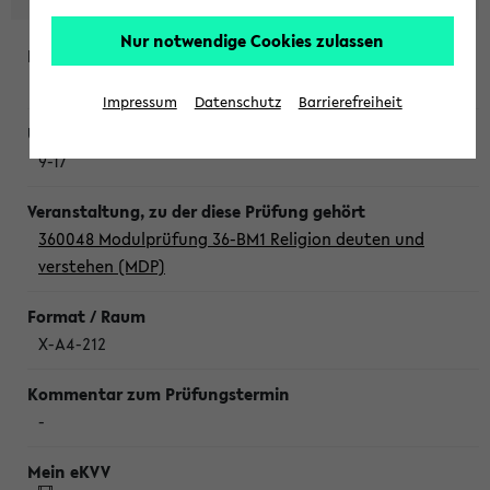
Nur notwendige Cookies zulassen
Donnerstag, 6. August 2026
Impressum
Datenschutz
Barrierefreiheit
9-17
360048 Modulprüfung 36-BM1 Religion deuten und
verstehen (MDP)
X-A4-212
-