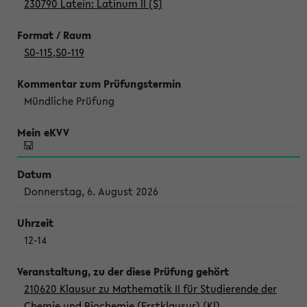
230790 Latein: Latinum II (S)
S0-115
,
S0-119
Mündliche Prüfung
Donnerstag, 6. August 2026
12-14
210620 Klausur zu Mathematik II für Studierende der
Chemie und Biochemie (Erstklausur) (Kl)