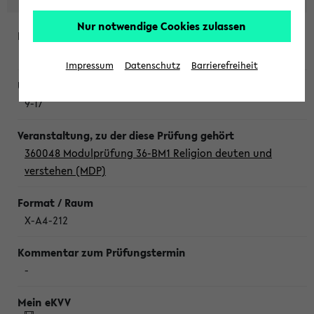
Nur notwendige Cookies zulassen
Donnerstag, 6. August 2026
Impressum
Datenschutz
Barrierefreiheit
9-17
360048 Modulprüfung 36-BM1 Religion deuten und
verstehen (MDP)
X-A4-212
-