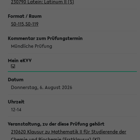
230790 Latein: Latinum II (S)
S0-115
,
S0-119
Mündliche Prüfung
Donnerstag, 6. August 2026
12-14
210620 Klausur zu Mathematik II für Studierende der
Chemie und Biochemie (Erstklausur) (Kl)