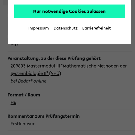
Nur notwendige Cookies zulassen
Freitag, 7. August 2026
Impressum
Datenschutz
Barrierefreiheit
9-12
209803 Mastermodul III "Mathematische Methoden der
Systembiologie II" (V+Ü)
bei Bedarf online
H6
Erstklausur