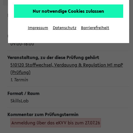
Nur notwendige Cookies zulassen
Montag, 10. August 2026
Impressum
Datenschutz
Barrierefreiheit
09:00-18:00
510120 Stoffwechsel, Verdauung & Regulation M1 mpP
(Prüfung)
1. Termin
SkillsLab
Anmeldung über das eKVV bis zum 27.07.26