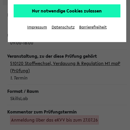
Nur notwendige Cookies zulassen
Montag, 10. August 2026
Impressum
Datenschutz
Barrierefreiheit
09:00-18:00
510120 Stoffwechsel, Verdauung & Regulation M1 mpP
(Prüfung)
1. Termin
SkillsLab
Anmeldung über das eKVV bis zum 27.07.26