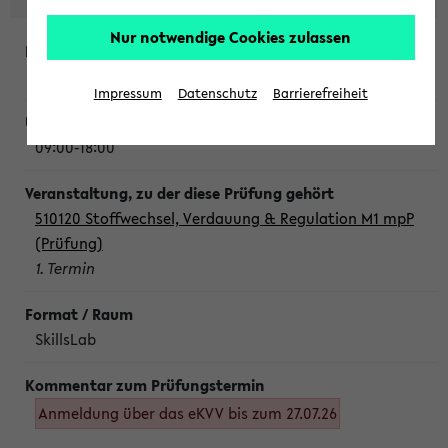
Nur notwendige Cookies zulassen
Montag, 10. August 2026
Impressum
Datenschutz
Barrierefreiheit
09:00-18:00
510120 Stoffwechsel, Verdauung & Regulation M1 mpP
(Prüfung)
1. Termin
SkillsLab
Anmeldung über das eKVV bis zum 27.07.26