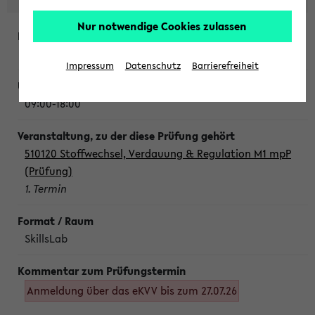
Nur notwendige Cookies zulassen
Montag, 10. August 2026
Impressum
Datenschutz
Barrierefreiheit
09:00-18:00
510120 Stoffwechsel, Verdauung & Regulation M1 mpP
(Prüfung)
1. Termin
SkillsLab
Anmeldung über das eKVV bis zum 27.07.26