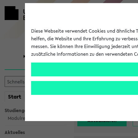
Diese Webseite verwendet Cookies und ähnliche Te
helfen, die Website und Ihre Erfahrung zu verbes
messen. Sie können Ihre Einwilligung jederzeit u
zusätzliche Informationen zu den verwendeten C
Universität
Forschung
Alle noch st
mein
Start
eKVV
Einrichtung:
Studiengangsauswahl
Modulrecherche
Aktuelles