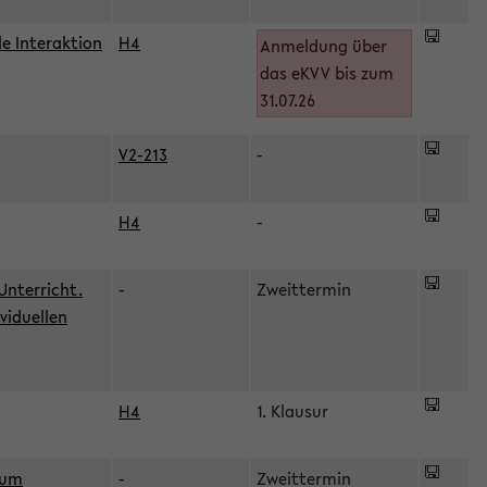
le Interaktion
H4
Anmeldung über
das eKVV bis zum
31.07.26
V2-213
-
H4
-
Unterricht.
-
Zweittermin
viduellen
H4
1. Klausur
zum
-
Zweittermin