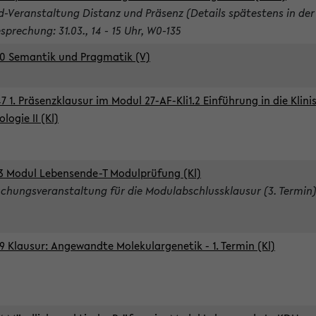
d-Veranstaltung Distanz und Präsenz (Details spätestens in der
sprechung: 31.03., 14 - 15 Uhr, W0-135
0 Semantik und Pragmatik (V)
7 1. Präsenzklausur im Modul 27-AF-Kli1.2 Einführung in die Klini
logie II (Kl)
3 Modul Lebensende-T Modulprüfung (Kl)
chungsveranstaltung für die Modulabschlussklausur (3. Termin
9 Klausur: Angewandte Molekulargenetik - 1. Termin (Kl)