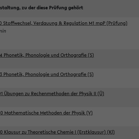
staltung, zu der diese Prüfung gehört
0 Stoffwechsel, Verdauung & Regulation M1 mpP (Prüfung)
min
4 Phonetik, Phonologie und Orthografie (S)
3 Phonetik, Phonologie und Orthografie (S)
1 Übungen zu Rechenmethoden der Physik II (Ü)
0 Mathematische Methoden der Physik (V)
0 Klausur zu Theoretische Chemie I (Erstklausur) (Kl)