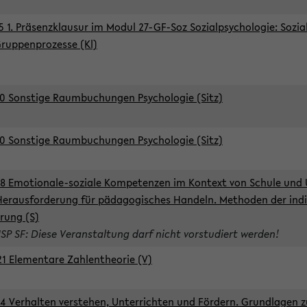
5 1. Präsenzklausur im Modul 27-GF-Soz Sozialpsychologie: Sozia
ruppenprozesse (Kl)
0 Sonstige Raumbuchungen Psychologie (Sitz)
0 Sonstige Raumbuchungen Psychologie (Sitz)
8 Emotionale-soziale Kompetenzen im Kontext von Schule und 
Herausforderung für pädagogisches Handeln. Methoden der indi
rung (S)
ISP SF: Diese Veranstaltung darf nicht vorstudiert werden!
1 Elementare Zahlentheorie (V)
4 Verhalten verstehen, Unterrichten und Fördern. Grundlagen 