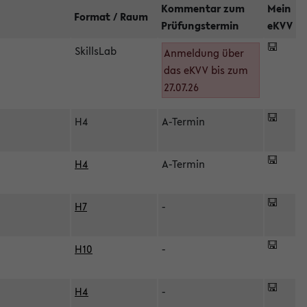
Kommentar zum
Mein
Format / Raum
Prüfungstermin
eKVV
SkillsLab
Anmeldung über
das eKVV bis zum
27.07.26
H4
A-Termin
H4
A-Termin
H7
-
H10
-
H4
-