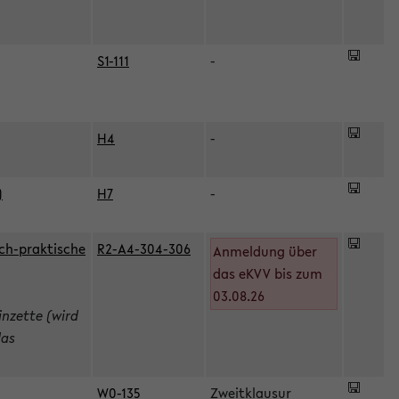
S1-111
-
H4
-
)
H7
-
ch-praktische
R2-A4-304-306
Anmeldung über
das eKVV bis zum
03.08.26
inzette (wird
das
W0-135
Zweitklausur