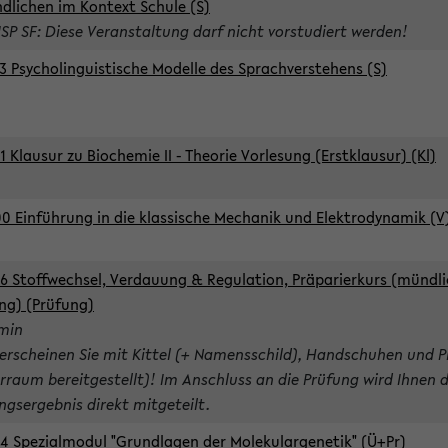
dlichen im Kontext Schule (S)
ISP SF: Diese Veranstaltung darf nicht vorstudiert werden!
3 Psycholinguistische Modelle des Sprachverstehens (S)
1 Klausur zu Biochemie II - Theorie Vorlesung (Erstklausur) (Kl)
0 Einführung in die klassische Mechanik und Elektrodynamik (V
6 Stoffwechsel, Verdauung & Regulation, Präparierkurs (mündli
ng) (Prüfung)
rmin
 erscheinen Sie mit Kittel (+ Namensschild), Handschuhen und P
rraum bereitgestellt)! Im Anschluss an die Prüfung wird Ihnen 
ngsergebnis direkt mitgeteilt.
4 Spezialmodul "Grundlagen der Molekulargenetik" (Ü+Pr)