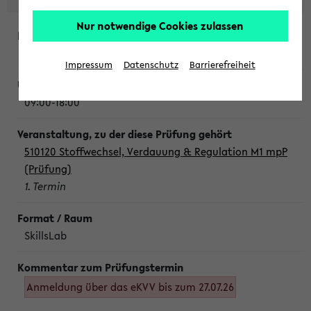
Nur notwendige Cookies zulassen
Montag, 10. August 2026
Impressum
Datenschutz
Barrierefreiheit
09:00-18:00
510120 Stoffwechsel, Verdauung & Regulation M1 mpP
(Prüfung)
1. Termin
SkillsLab
Anmeldung über das eKVV bis zum 27.07.26