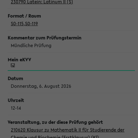
230790 Latein: Latinum II (S)
S0-115
,
S0-119
Mündliche Prüfung
Donnerstag, 6. August 2026
12-14
210620 Klausur zu Mathematik II für Studierende der
Chemie und Biochemie (Erstklausur) (Kl)