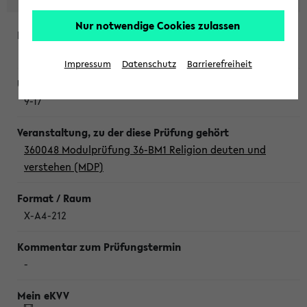
Nur notwendige Cookies zulassen
Donnerstag, 6. August 2026
Impressum
Datenschutz
Barrierefreiheit
9-17
360048 Modulprüfung 36-BM1 Religion deuten und
verstehen (MDP)
X-A4-212
-