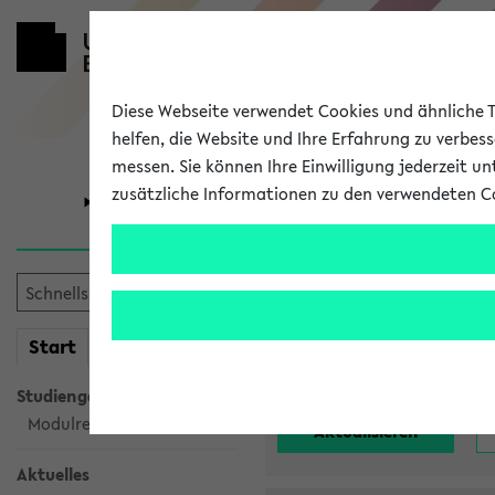
Diese Webseite verwendet Cookies und ähnliche Te
helfen, die Website und Ihre Erfahrung zu verbes
messen. Sie können Ihre Einwilligung jederzeit u
zusätzliche Informationen zu den verwendeten C
Universität
Forschung
Alle noch st
mein
Start
eKVV
Einrichtung:
Studiengangsauswahl
Modulrecherche
Aktuelles