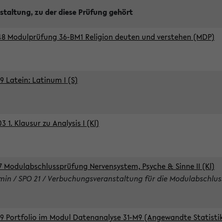
staltung, zu der diese Prüfung gehört
8 Modulprüfung 36-BM1 Religion deuten und verstehen (MDP)
9 Latein: Latinum I (S)
 1. Klausur zu Analysis I (Kl)
7 Modulabschlussprüfung Nervensystem, Psyche & Sinne II (Kl)
rmin / SPO 21 / Verbuchungsveranstaltung für die Modulabschlus
9 Portfolio im Modul Datenanalyse 31-M9 (Angewandte Statisti