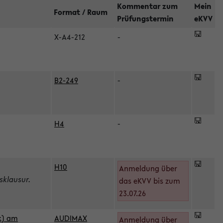
Kommentar zum
Mein
Format / Raum
Prüfungstermin
eKVV
X-A4-212
-
B2-249
-
H4
-
H10
Anmeldung über
sklausur.
das eKVV bis zum
23.07.26
k) am
AUDIMAX
Anmeldung über