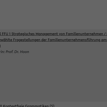
3 FFU 1 Strategisches Management von Familienunternehmen / 
wählte Fragestellungen der Familienunternehmensführung am 
)
rin: Prof. Dr. Hoon
0 Kontextfreie Grammatiken (S)