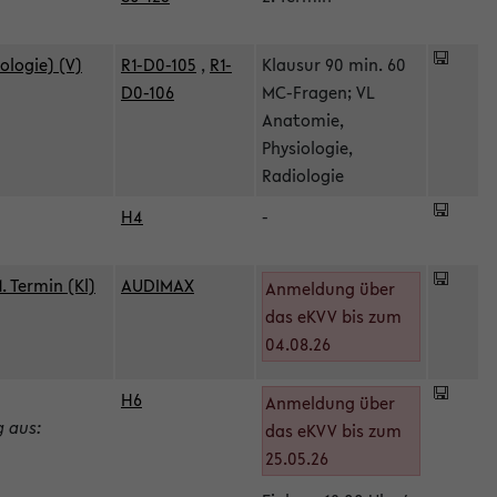
ologie) (V)
R1-D0-105
,
R1-
Klausur 90 min. 60
D0-106
MC-Fragen; VL
Anatomie,
Physiologie,
Radiologie
H4
-
 Termin (Kl)
AUDIMAX
Anmeldung über
das eKVV bis zum
04.08.26
H6
Anmeldung über
g aus:
das eKVV bis zum
25.05.26