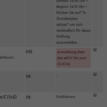
Einlass: 14:00 Uhr /
Beginn: 14:15 Uhr /
Klicken Sie auf "In
Stundenplan
setzen" um sich
verbindlich für diese
Prüfung
anzumelden.
H10
Anmeldung über
sklausur.
das eKVV bis zum
23.07.26
H6
-
 II" (V+Ü)
H6
Erstklausur