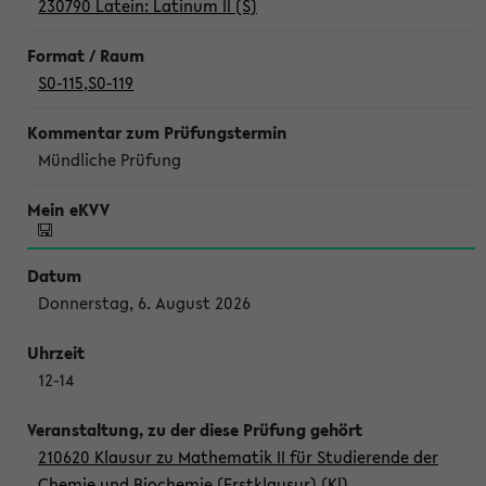
230790 Latein: Latinum II (S)
S0-115
,
S0-119
Mündliche Prüfung
Donnerstag, 6. August 2026
12-14
210620 Klausur zu Mathematik II für Studierende der
Chemie und Biochemie (Erstklausur) (Kl)