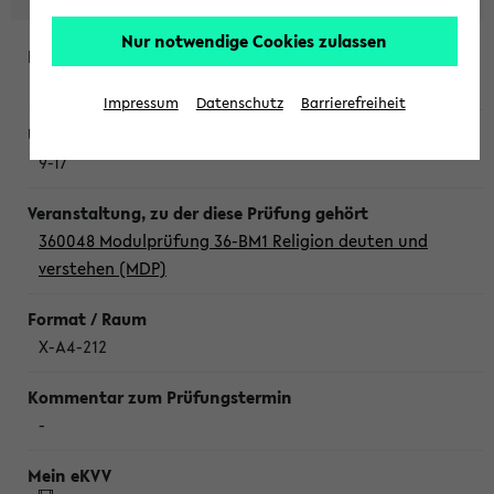
Nur notwendige Cookies zulassen
Donnerstag, 6. August 2026
Impressum
Datenschutz
Barrierefreiheit
9-17
360048 Modulprüfung 36-BM1 Religion deuten und
verstehen (MDP)
X-A4-212
-