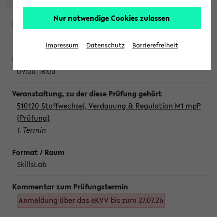
Nur notwendige Cookies zulassen
Montag, 10. August 2026
Impressum
Datenschutz
Barrierefreiheit
09:00-18:00
510120 Stoffwechsel, Verdauung & Regulation M1 mpP
(Prüfung)
1. Termin
SkillsLab
Anmeldung über das eKVV bis zum 27.07.26