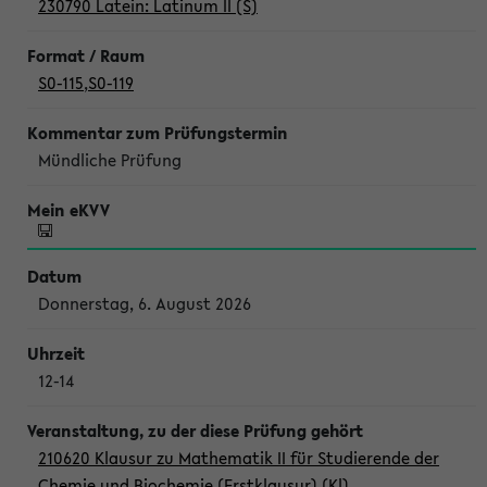
230790 Latein: Latinum II (S)
S0-115
,
S0-119
Mündliche Prüfung
Donnerstag, 6. August 2026
12-14
210620 Klausur zu Mathematik II für Studierende der
Chemie und Biochemie (Erstklausur) (Kl)