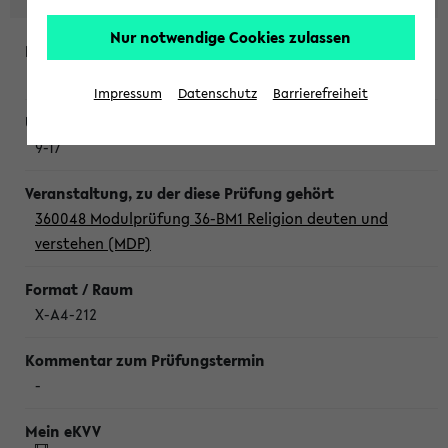
Nur notwendige Cookies zulassen
Donnerstag, 6. August 2026
Impressum
Datenschutz
Barrierefreiheit
9-17
360048 Modulprüfung 36-BM1 Religion deuten und
verstehen (MDP)
X-A4-212
-