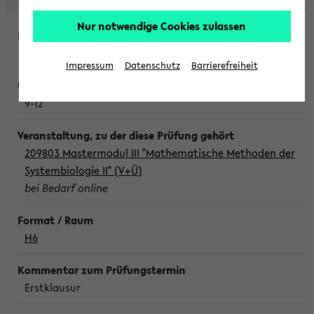
Nur notwendige Cookies zulassen
Freitag, 7. August 2026
Impressum
Datenschutz
Barrierefreiheit
9-12
209803 Mastermodul III "Mathematische Methoden der
Systembiologie II" (V+Ü)
bei Bedarf online
H6
Erstklausur