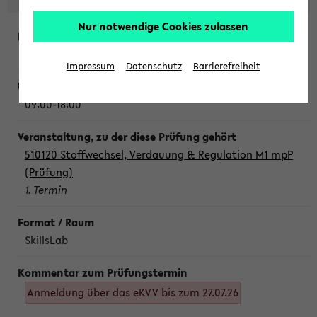
Nur notwendige Cookies zulassen
Montag, 10. August 2026
Impressum
Datenschutz
Barrierefreiheit
09:00-18:00
510120 Stoffwechsel, Verdauung & Regulation M1 mpP
(Prüfung)
1. Termin
SkillsLab
Anmeldung über das eKVV bis zum 27.07.26