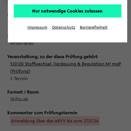
Nur notwendige Cookies zulassen
Montag, 10. August 2026
Impressum
Datenschutz
Barrierefreiheit
09:00-18:00
510120 Stoffwechsel, Verdauung & Regulation M1 mpP
(Prüfung)
1. Termin
SkillsLab
Anmeldung über das eKVV bis zum 27.07.26