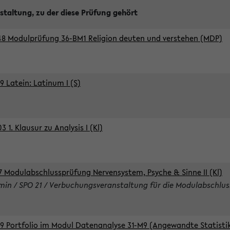
staltung, zu der diese Prüfung gehört
8 Modulprüfung 36-BM1 Religion deuten und verstehen (MDP)
9 Latein: Latinum I (S)
 1. Klausur zu Analysis I (Kl)
7 Modulabschlussprüfung Nervensystem, Psyche & Sinne II (Kl)
rmin / SPO 21 / Verbuchungsveranstaltung für die Modulabschlus
9 Portfolio im Modul Datenanalyse 31-M9 (Angewandte Statisti