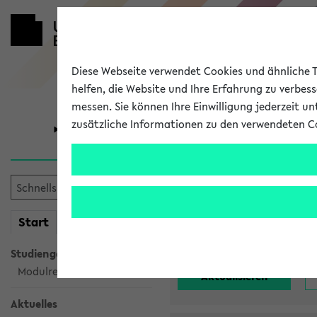
Diese Webseite verwendet Cookies und ähnliche Te
helfen, die Website und Ihre Erfahrung zu verbes
messen. Sie können Ihre Einwilligung jederzeit u
zusätzliche Informationen zu den verwendeten C
Universität
Forschung
Alle noch st
mein
Start
eKVV
Einrichtung:
Studiengangsauswahl
Modulrecherche
Aktuelles