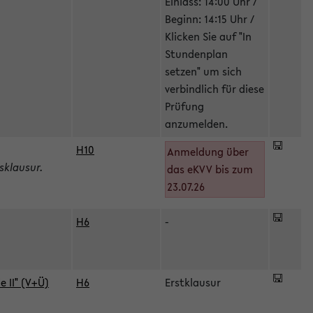
Einlass: 14:00 Uhr /
Beginn: 14:15 Uhr /
Klicken Sie auf "In
Stundenplan
setzen" um sich
verbindlich für diese
Prüfung
anzumelden.
H10
Anmeldung über
sklausur.
das eKVV bis zum
23.07.26
H6
-
 II" (V+Ü)
H6
Erstklausur