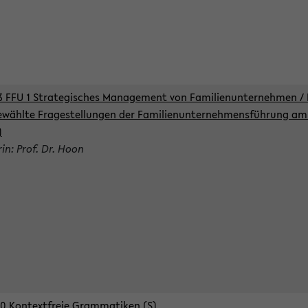
3 FFU 1 Strategisches Management von Familienunternehmen / 
wählte Fragestellungen der Familienunternehmensführung am 
)
rin: Prof. Dr. Hoon
0 Kontextfreie Grammatiken (S)