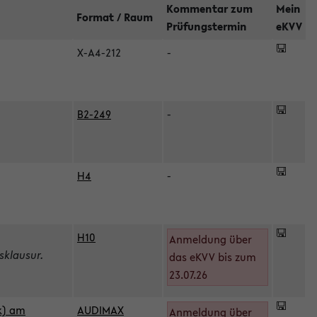
Kommentar zum
Mein
Format / Raum
Prüfungstermin
eKVV
X-A4-212
-
B2-249
-
H4
-
H10
Anmeldung über
sklausur.
das eKVV bis zum
23.07.26
k) am
AUDIMAX
Anmeldung über