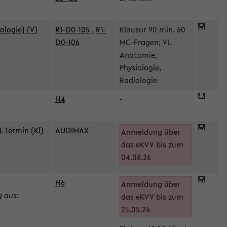
ologie) (V)
R1-D0-105
,
R1-
Klausur 90 min. 60
D0-106
MC-Fragen; VL
Anatomie,
Physiologie,
Radiologie
H4
-
 Termin (Kl)
AUDIMAX
Anmeldung über
das eKVV bis zum
04.08.26
H6
Anmeldung über
g aus:
das eKVV bis zum
25.05.26