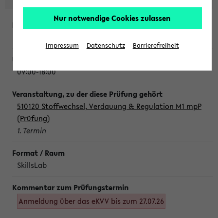
Nur notwendige Cookies zulassen
Montag, 10. August 2026
Impressum
Datenschutz
Barrierefreiheit
09:00-18:00
510120 Stoffwechsel, Verdauung & Regulation M1 mpP
(Prüfung)
1. Termin
SkillsLab
Anmeldung über das eKVV bis zum 27.07.26