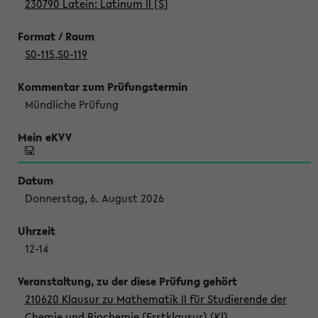
230790 Latein: Latinum II (S)
S0-115
,
S0-119
Mündliche Prüfung
Donnerstag, 6. August 2026
12-14
210620 Klausur zu Mathematik II für Studierende der
Chemie und Biochemie (Erstklausur) (Kl)