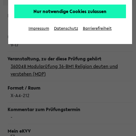
Nur notwendige Cookies zulassen
Donnerstag, 6. August 2026
Impressum
Datenschutz
Barrierefreiheit
9-17
360048 Modulprüfung 36-BM1 Religion deuten und
verstehen (MDP)
X-A4-212
-