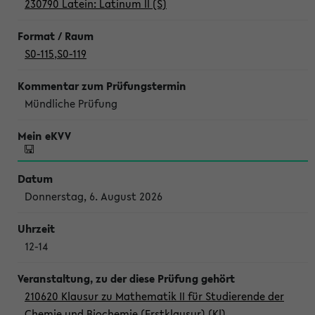
230790 Latein: Latinum II (S)
S0-115
,
S0-119
Mündliche Prüfung
Donnerstag, 6. August 2026
12-14
210620 Klausur zu Mathematik II für Studierende der
Chemie und Biochemie (Erstklausur) (Kl)