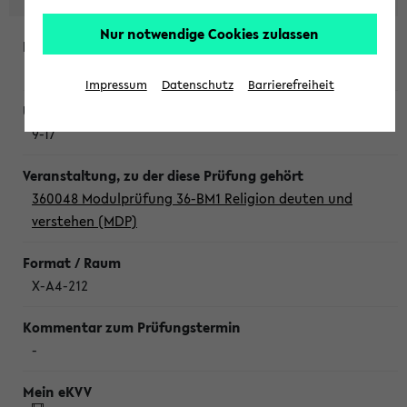
Nur notwendige Cookies zulassen
Donnerstag, 6. August 2026
Impressum
Datenschutz
Barrierefreiheit
9-17
360048 Modulprüfung 36-BM1 Religion deuten und
verstehen (MDP)
X-A4-212
-