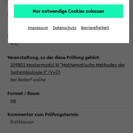
Nur notwendige Cookies zulassen
Freitag, 7. August 2026
Impressum
Datenschutz
Barrierefreiheit
9-12
209803 Mastermodul III "Mathematische Methoden der
Systembiologie II" (V+Ü)
bei Bedarf online
H6
Erstklausur