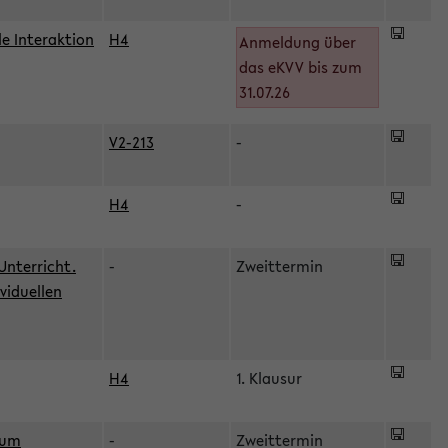
le Interaktion
H4
Anmeldung über
das eKVV bis zum
31.07.26
V2-213
-
H4
-
Unterricht.
-
Zweittermin
viduellen
H4
1. Klausur
zum
-
Zweittermin