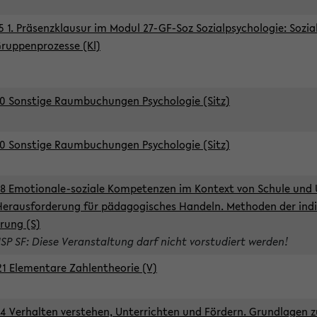
5 1. Präsenzklausur im Modul 27-GF-Soz Sozialpsychologie: Sozia
ruppenprozesse (Kl)
0 Sonstige Raumbuchungen Psychologie (Sitz)
0 Sonstige Raumbuchungen Psychologie (Sitz)
8 Emotionale-soziale Kompetenzen im Kontext von Schule und 
Herausforderung für pädagogisches Handeln. Methoden der indi
rung (S)
ISP SF: Diese Veranstaltung darf nicht vorstudiert werden!
1 Elementare Zahlentheorie (V)
4 Verhalten verstehen, Unterrichten und Fördern. Grundlagen 