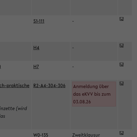
S1-111
-
H4
-
)
H7
-
ch-praktische
R2-A4-304-306
Anmeldung über
das eKVV bis zum
03.08.26
inzette (wird
das
W0-135
Zweitklausur