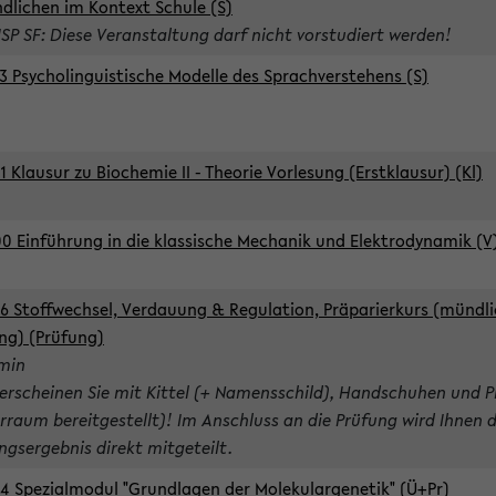
dlichen im Kontext Schule (S)
ISP SF: Diese Veranstaltung darf nicht vorstudiert werden!
3 Psycholinguistische Modelle des Sprachverstehens (S)
1 Klausur zu Biochemie II - Theorie Vorlesung (Erstklausur) (Kl)
0 Einführung in die klassische Mechanik und Elektrodynamik (V
6 Stoffwechsel, Verdauung & Regulation, Präparierkurs (mündli
ng) (Prüfung)
rmin
 erscheinen Sie mit Kittel (+ Namensschild), Handschuhen und P
rraum bereitgestellt)! Im Anschluss an die Prüfung wird Ihnen 
ngsergebnis direkt mitgeteilt.
4 Spezialmodul "Grundlagen der Molekulargenetik" (Ü+Pr)