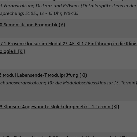
d-Veranstaltung Distanz und Präsenz (Details spätestens in der
sprechung: 31.03., 14 - 15 Uhr, W0-135
0 Semantik und Pragmatik (V)
7 1. Präsenzklausur im Modul 27-AF-Kli1.2 Einführung in die Klini
logie II (Kl)
3 Modul Lebensende-T Modulprüfung (Kl)
chungsveranstaltung für die Modulabschlussklausur (3. Termin
9 Klausur: Angewandte Molekulargenetik - 1. Termin (Kl)