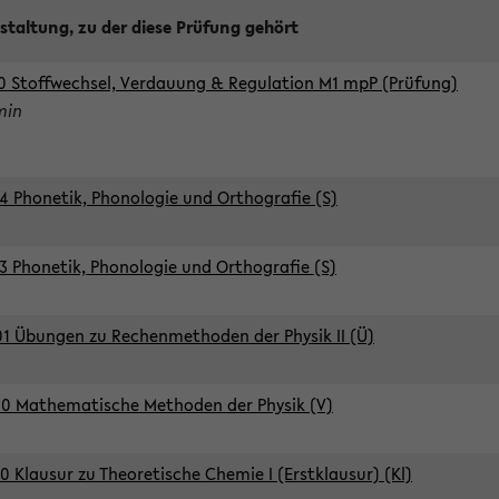
staltung, zu der diese Prüfung gehört
0 Stoffwechsel, Verdauung & Regulation M1 mpP (Prüfung)
min
4 Phonetik, Phonologie und Orthografie (S)
3 Phonetik, Phonologie und Orthografie (S)
1 Übungen zu Rechenmethoden der Physik II (Ü)
0 Mathematische Methoden der Physik (V)
0 Klausur zu Theoretische Chemie I (Erstklausur) (Kl)