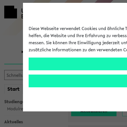
Diese Webseite verwendet Cookies und ähnliche Te
helfen, die Website und Ihre Erfahrung zu verbes
messen. Sie können Ihre Einwilligung jederzeit u
zusätzliche Informationen zu den verwendeten C
Universität
Forschung
Alle noch st
mein
Start
eKVV
Einrichtung:
Studiengangsauswahl
Modulrecherche
Aktuelles