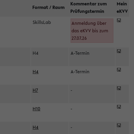
Kommentar zum
Mein
Format / Raum
Prüfungstermin
eKVV
SkillsLab
Anmeldung über
das eKVV bis zum
27.07.26
H4
A-Termin
H4
A-Termin
H7
-
H10
-
H4
-